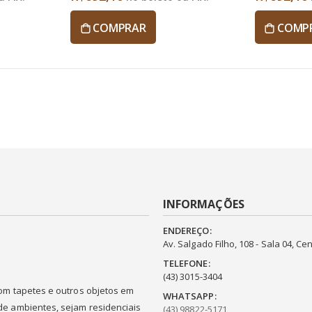
COMPRAR
COMP
INFORMAÇÕES
ENDEREÇO:
Av. Salgado Filho, 108 - Sala 04, Cen
TELEFONE:
(43) 3015-3404
com tapetes e outros objetos em
WHATSAPP:
de ambientes, sejam residenciais
(43) 98822-5171