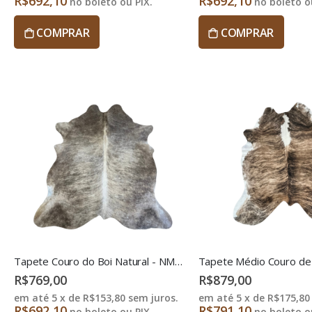
R$692,10
R$692,10
no boleto ou PIX.
no boleto ou
COMPRAR
COMPRAR
Tapete Couro do Boi Natural - NMAC5
R$769,00
R$879,00
em até 5 x de
R$153,80
sem juros.
em até 5 x de
R$175,80
R$692,10
R$791,10
no boleto ou PIX.
no boleto ou