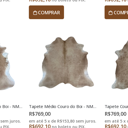
COMPRAR
COMP
Tapete Pele Formato do Boi - NMBG1
Tapete Médio Couro do Boi - NMBG2
R$769,00
R$769,00
sem juros.
em até 5 x de
R$153,80
sem juros.
em até 5 x
R$692,10
R$692,10
 PIX.
no boleto ou PIX.