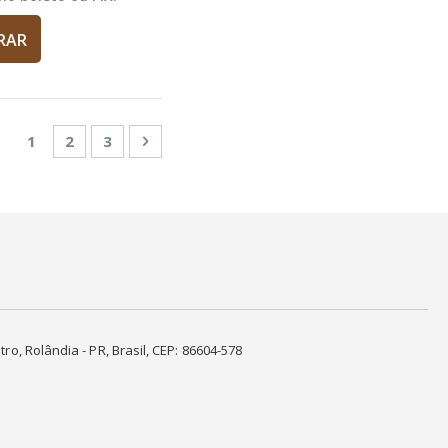
RAR
Página
Você esta lendo a pagina
Página
Página
Página
Próximo
1
2
3
tro, Rolândia - PR, Brasil, CEP: 86604-578