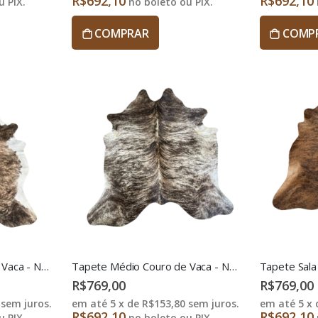
R$692,10
R$692,10
 PIX.
no boleto ou PIX.
COMPRAR
COMP
Tapete Médio Couro de Vaca - NMAM1
Tapete Médio Couro de Vaca - NMAM2
R$769,00
R$769,00
sem juros.
em até 5 x de
R$153,80
sem juros.
em até 5 x
R$692,10
R$692,10
 PIX.
no boleto ou PIX.