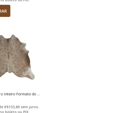
RAR
Tapete Couro Inteiro Formato do Boi - NMBG3
 de
R$153,80
sem juros.
no boleto ou PIX.