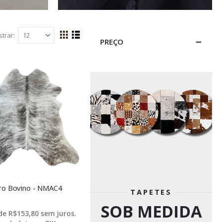
trar
Ver
PREÇO
Grade
Lista
como
ro Bovino - NMAC4
TAPETES
SOB MEDIDA
 de
R$153,80
sem juros.