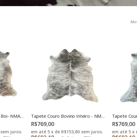
Mos
Tapete Médio Couro do Boi- NMAC2
Tapete Couro Bovino Inteiro - NMAC3
Tapete Cou
R$769,00
R$769,00
sem juros.
em até 5 x de
R$153,80
sem juros.
em até 5 x