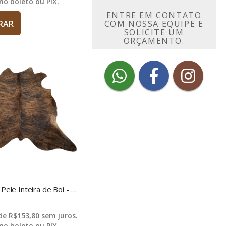
no boleto ou PIX.
ENTRE EM CONTATO
RAR
COM NOSSA EQUIPE E
SOLICITE UM
ORÇAMENTO.
ENTRAR EM CONTATO
Tapete Sala Pele Inteira de Boi - NMAE2
 de
R$153,80
sem juros.
no boleto ou PIX.