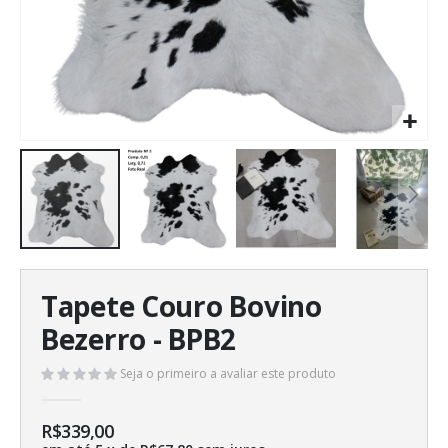
Saltar
para
Tapete Couro Bovino
o
início
Bezerro - BPB2
da
Galeria
Seja o primeiro a avaliar este produto
de
imagens
R$339,00