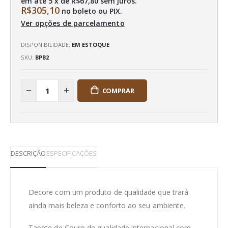
em até 5 x de
R$67,80
sem juros.
R$305,10
no boleto ou PIX.
Ver opções de parcelamento
DISPONIBILIDADE:
EM ESTOQUE
SKU
BPB2
COMPRAR
DESCRIÇÃO
ESPECIFICAÇÕES
Decore com um produto de qualidade que trará
ainda mais beleza e conforto ao seu ambiente.
Tapete de Couro de qualidade internacional com