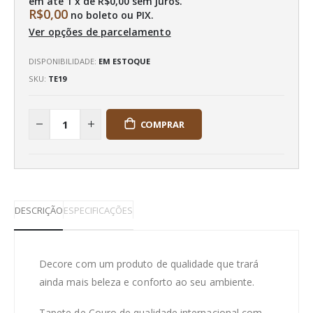
em até 1 x de
R$0,00
sem juros.
R$0,00
no boleto ou PIX.
Ver opções de parcelamento
DISPONIBILIDADE:
EM ESTOQUE
SKU
TE19
COMPRAR
DESCRIÇÃO
ESPECIFICAÇÕES
Decore com um produto de qualidade que trará
ainda mais beleza e conforto ao seu ambiente.
Tapete de Couro de qualidade internacional com